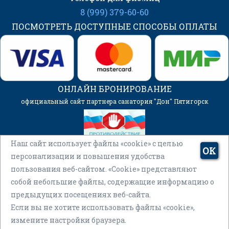
8 (999) 379-60-60
ПОСМОТРЕТЬ ДОСТУПНЫЕ СПОСОБЫ ОПЛАТЫ
ОНЛАЙН БРОНИРОВАНИЕ
официальный сайт партнера санатория "Дон" Пятигорск
Наш сайт использует файлы «cookie» с целью
ОК
персонализации и повышения удобства
пользования веб-сайтом. «Cookie» представляют
собой небольшие файлы, содержащие информацию о
© 2026 ООО “Единая Служба Бронирования”
предыдущих посещениях веб-сайта.
ИНН2632088885 ОГРН1082632000032 - официальные цены на
Если вы не хотите использовать файлы «cookie»,
путевки
измените настройки браузера.
Политика конфиденциальности