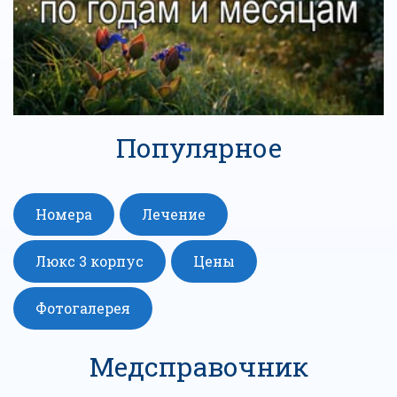
Популярное
Номера
Лечение
Люкс 3 корпус
Цены
Фотогалерея
Медсправочник