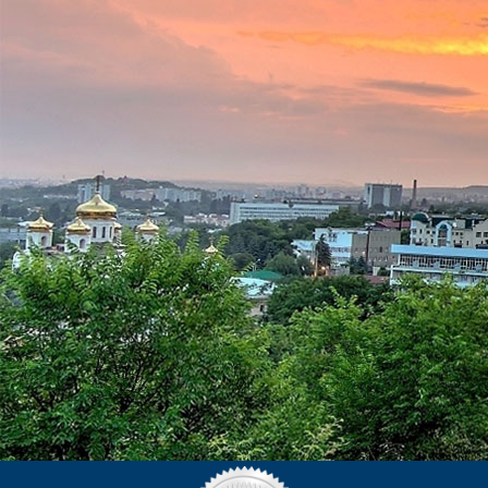
КОНТАКТЫ
ЕДИНОЙ СЛУЖБЫ БРОНИРОВАНИЯ:
8 (999) 379-60-60
(Бесплатный звонок)
kurortinfo@mail.ru
АДРЕС САНАТОРИЯ:
357503, г. Пятигорск, ул.
Лермонтова, 14.