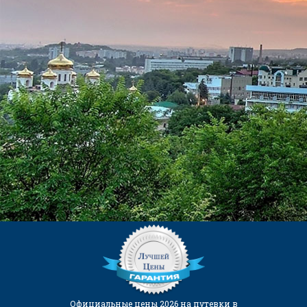
КОНТАКТЫ
ЕДИНОЙ СЛУЖБЫ БРОНИРОВАНИЯ:
8 (999) 379-60-60
(Бесплатный звонок)
kurortinfo@mail.ru
АДРЕС САНАТОРИЯ:
357503, г. Пятигорск, ул.
Лермонтова, 14.
Официальные цены 2026 на путевки в