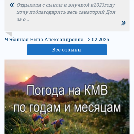
«
Отдыхали с сыном и внучкой в2023году
хочу поблагодарить весь санаторий Дон
»
за о...
Чебанная Нина Александровна 13.02.2025
Все отзывы