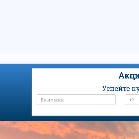
Акци
Успейте к
Санаторий «Дон» на карте