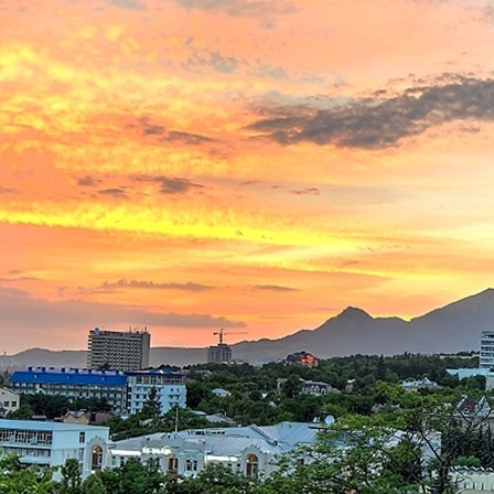
КТЫ
Ы БРОНИРОВАНИЯ:
60-60
(Бесплатный
mail.ru
РИЯ:
игорск, ул. Лермонтова, 14.