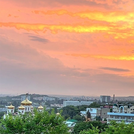
КОНТА
ЕДИНОЙ СЛУЖБ
8 (999) 379-
звонок)
kurortinfo@
АДРЕС САНАТО
357503, г. Пят