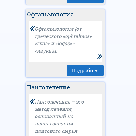
Офтальмология
«
Офтальмология (от
греческого «ophtalmos» –
«глаз» и «logos» -
«наука&r...
»
Подробнее
Пантолечение
«
Пантолечение – это
метод лечения,
основанный на
использовании
пантового сырья